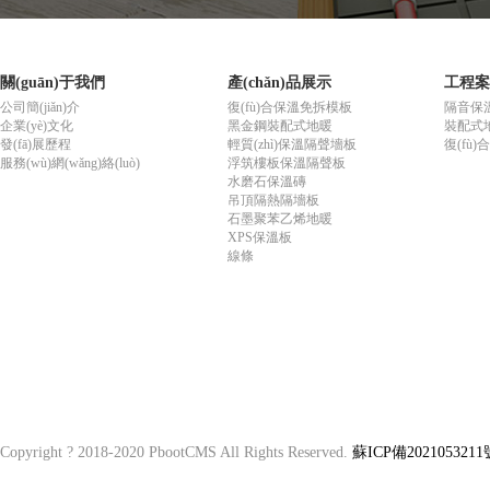
關(guān)于我們
產(chǎn)品展示
工程案
公司簡(jiǎn)介
復(fù)合保溫免拆模板
隔音保
企業(yè)文化
黑金鋼裝配式地暖
裝配式
發(fā)展歷程
輕質(zhì)保溫隔聲墻板
復(fù
服務(wù)網(wǎng)絡(luò)
浮筑樓板保溫隔聲板
水磨石保溫磚
吊頂隔熱隔墻板
石墨聚苯乙烯地暖
XPS保溫板
線條
Copyright ? 2018-2020 PbootCMS All Rights Reserved.
蘇ICP備2021053211號