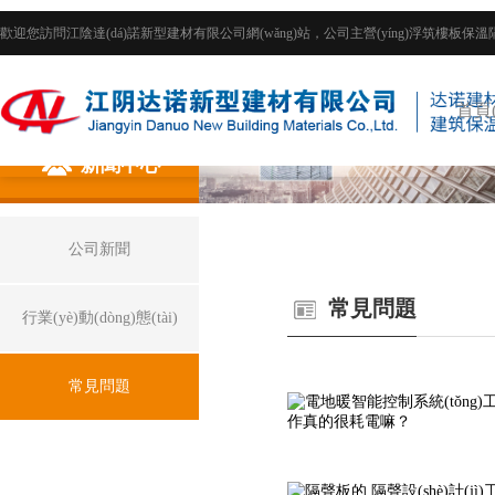
歡迎您訪問江陰達(dá)諾新型建材有限公司網(wǎng)站，公司主營(yíng)浮筑樓板保溫
首頁(
新聞中心
公司新聞
常見問題
行業(yè)動(dòng)態(tài)
常見問題